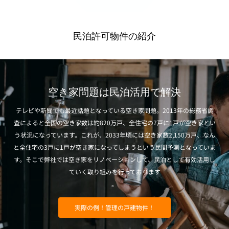
民泊許可物件の紹介
空き家問題は民泊活用で解決
テレビや新聞でも最近話題となっている空き家問題。2013年の総務省調
査によると全国の空き家数は約820万戸、全住宅の7戸に1戸が空き家とい
う状況になっています。これが、2033年頃には空き家数2,150万戸、なん
と全住宅の3戸に1戸が空き家になってしまうという民間予測となっていま
す。そこで弊社では空き家をリノベーションして、民泊として有効活用し
ていく取り組みを行っております
。
実際の例！管理の戸建物件！