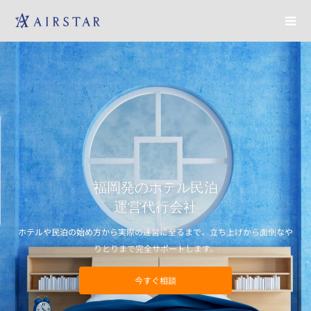
福岡発のホテル民泊
運営代行会社
ホテルや民泊の始め方から実際の運営に至るまで、立ち上げから面倒なや
りとりまで完全サポートします。
今すぐ相談